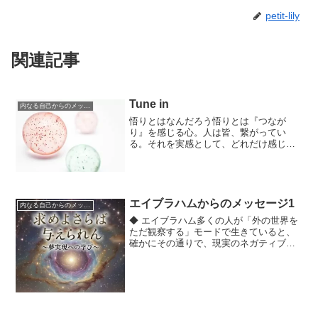
petit-lily
関連記事
Tune in
内なる自己からのメッセージ
悟りとはなんだろう悟りとは『つなが
り』を感じる心。人は皆、繋がってい
る。それを実感として、どれだけ感じる
ことができるか。その感じ方が深まれば
深まるほど、真の喜びも深まるというも
の。悟りとはつまり、そのことを体験と
して知ること。そしてそれは終...
エイブラハムからのメッセージ1
内なる自己からのメッセージ
◆ エイブラハム多くの人が「外の世界を
ただ観察する」モードで生きていると、
確かにその通りで、現実のネガティブな
振動（ニュース、人の愚痴、社会の混乱
など）に意識が引っ張られやすいんです
よね。観察しているだけでも感情が反応
し、波動が同調・共鳴し...