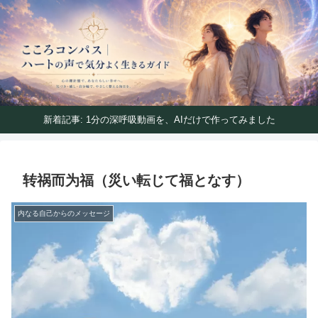
ハートの声で気分よく生きるガイド
こころコンパス｜ハートの声で気分よく生きるガイ
ド
新着記事: 1分の深呼吸動画を、AIだけで作ってみました
转祸而为福（災い転じて福となす）
内なる自己からのメッセージ