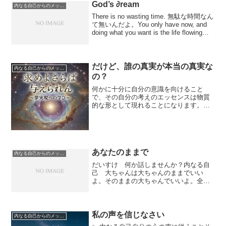
God’s ∂ream
内なる自己からのメッセージ
There is no wasting time. 無駄な時間なん
て無いんだよ。You only have now, and
doing what you want is the life flowing
energy. あなたは今この瞬間...
だけど、誰の真実が本当の真実な
内なる自己からのメッセージ
の？
何かに十分に自分の意識を向けること
で、その自分の考えのエッセンスは物質
的な形として現れることになります。そ
してその登場した物事を周りの人々が目
にするようになると、周りの人々もそれ
に意識を向ける様になり、それが成長拡
大していくのを援助すること...
あなたのままで
内なる自己からのメッセージ
だいすけ 何か話しませんか？内なる自
己 大ちゃんは大ちゃんのままでいい
よ。そのままの大ちゃんでいいよ。全部
含めて100点満点。自分の至福に従うこ
と。そうでないとあなたは終わってしま
う。誰かの役にたとうと思うなら、まず
自分の役に立ちなさい。自...
私の声を信じなさい
内なる自己からのメッセージ