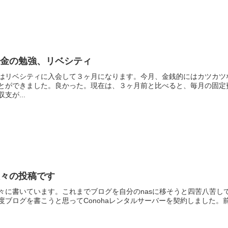
お金の勉強、リベシティ
はリベシティに入会して３ヶ月になります。今月、金銭的にはカツカツ
とができました。良かった。現在は、３ヶ月前と比べると、毎月の固定
収支が...
久々の投稿です
々に書いています。これまでブログを自分のnasに移そうと四苦八苦し
度ブログを書こうと思ってConohaレンタルサーバーを契約しました。