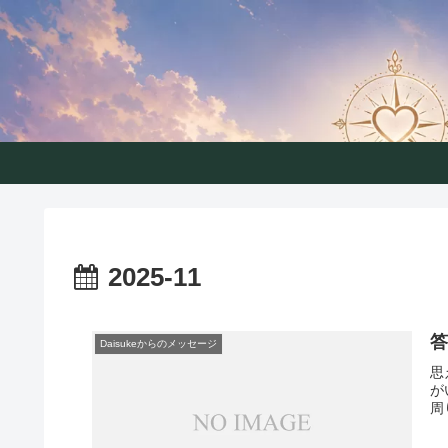
こころコ
2025-11
Daisukeからのメッセージ
思
が
周