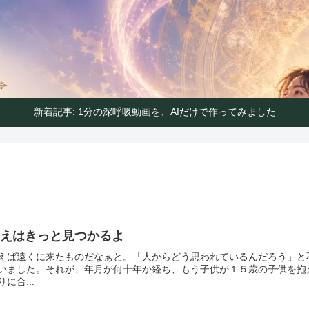
ハートの声で気分よく生きるガイド
ンパス｜ハートの声で気分よく生
新着記事: 1分の深呼吸動画を、AIだけで作ってみました
答えはきっと見つかるよ
えば遠くに来たものだなぁと。「人からどう思われているんだろう」と
いました。それが、年月が何十年か経ち、もう子供が１５歳の子供を抱
りに合...