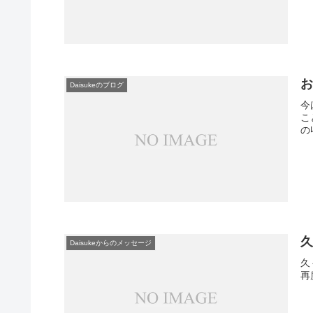
Daisukeのブログ
今
こ
の
Daisukeからのメッセージ
久
再