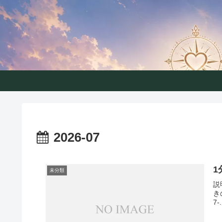
こころコ
2026-07
1
未分類
説
き
7-.