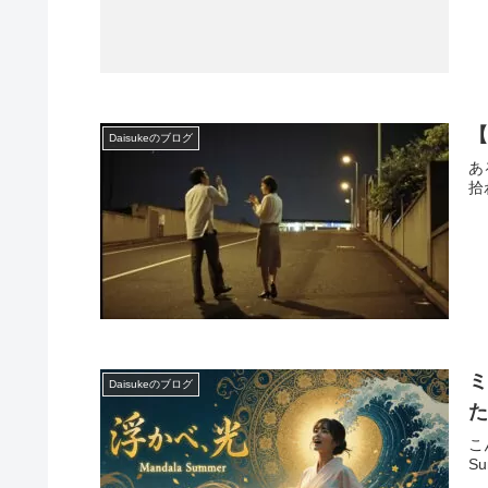
【
Daisukeのブログ
あ
拾
ミ
Daisukeのブログ
た
こ
S