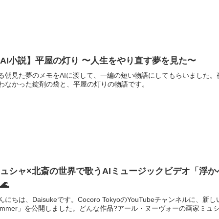
AI小説】平屋の灯り 〜人生をやり直す夢を見た〜
る朝見た夢のメモをAIに渡して、一編の短い物語にしてもらいました
わなかった錠剤の袋と、平屋の灯りの物語です。
ュシャ×北斎の世界で歌うAIミュージックビデオ「浮かべ、光 
🌊
んにちは、Daisukeです。Cocoro TokyoのYouTubeチャンネルに、新
ummer」を公開しました。どんな作品?アール・ヌーヴォーの画家ミュシ