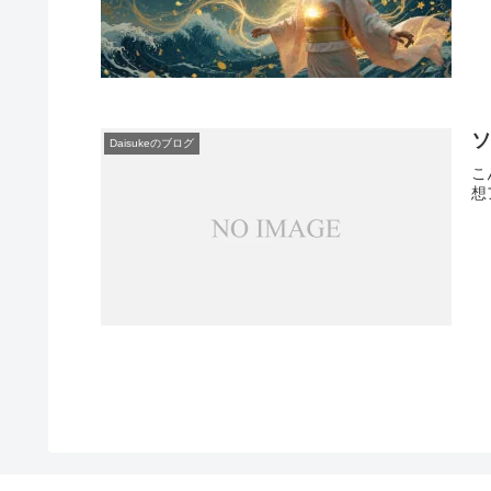
ソ
Daisukeのブログ
こ
想