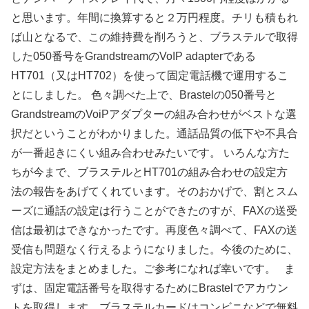
と思います。年間に換算すると２万円程度。チリも積もれ
ば山となるで、この維持費を削ろうと、ブラステルで取得
した050番号をGrandstreamのVoIP adapterである
HT701（又はHT702）を使って固定電話機で運用するこ
とにしました。 色々調べた上で、Brastelの050番号と
GrandstreamのVoiPアダプターの組み合わせがベストな選
択だということがわかりました。通話品質の低下や不具合
が一番起きにくい組み合わせみたいです。 いろんな方た
ちが今まで、ブラステルとHT701の組み合わせの設定方
法の報告をあげてくれています。そのおかげで、割とスム
ーズに通話の設定は行うことができたのすが、FAXの送受
信は最初はできなかったです。再度色々調べて、FAXの送
受信も問題なく行えるようになりました。今後のために、
設定方法をまとめました。ご参考になれば幸いです。 ま
ずは、固定電話番号を取得するためにBrastelでアカウン
トを取得します。ブラステルカードはコンビニなどで無料