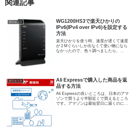
関連記事
WG1200HS3で楽天ひかりの
ガジェット
IPv6(IPv4 over IPv6)を設定する
方法
楽天ひかりを使う時、速度が遅くて速度
が２Mぐらいしか出なくて使い物になら
なかったので、色々調べましたら、
IPv6（IPv4 over IPv6）・IPoE接続をす
ると速度が速くなると分かったので、早
速設定してみました。 設定したrouter...
Ali Expressで購入した商品を返
ガジェット
品する方法
Ali Expressの良いところは、日本のアマ
ゾンで買うより半額近くで買えるところ
です。アマゾンは最短翌日に届くのに対
し、Ali Expressは大体中国からの発送な
ので、届くのに１ヶ月近くかかるものも
あります。それに品質がいまいちなの
も...