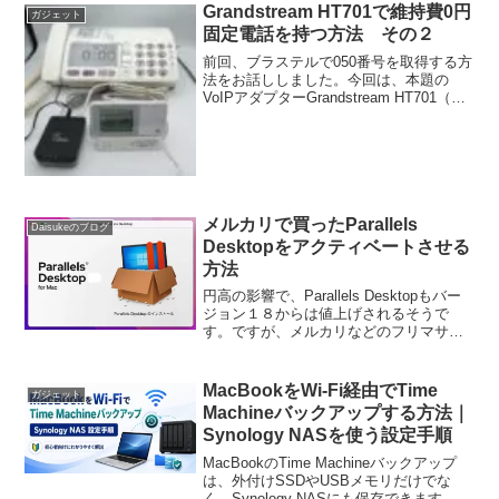
Grandstream HT701で維持費0円
ガジェット
固定電話を持つ方法 その２
前回、ブラステルで050番号を取得する方
法をお話ししました。今回は、本題の
VoIPアダプターGrandstream HT701（又
はHT702）の設定方法を解説します。ま
ずはHT701をインターネットと電話機に
接続します。下記の写真はSIM...
メルカリで買ったParallels
Daisukeのブログ
Desktopをアクティベートさせる
方法
円高の影響で、Parallels Desktopもバー
ジョン１８からは値上げされるそうで
す。ですが、メルカリなどのフリマサイ
トでは過去のバージョンのParallels
Desktop（永続版）を安く手に入れること
ができます。バージョン１７な...
MacBookをWi-Fi経由でTime
ガジェット
Machineバックアップする方法｜
Synology NASを使う設定手順
MacBookのTime Machineバックアップ
は、外付けSSDやUSBメモリだけでな
く、Synology NASにも保存できます。