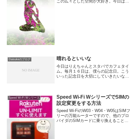
この広々とした空間が大好き。今日はバ
イクでここまで来て、りえちゃんと駅ビ
ルにあるカフェでくつろいでいます。バ
イクで４０分ぐらいでいけるので、ちょ
うど良いね。 最近は正...
晴れるといいな
Daisukeのブログ
今日はりえちゃんとスタバでカフェタイ
ム。毎月１６日は、僕らの記念日。こう
いった記念日を大切にしていきたいな。
もうすぐクリスマス。スタバの中ではク
リスマスのジャズ音楽が流れていて、ク
リスマスの季節なんだなと実感させられ
る。これから5年、10...
Speed Wi-Fi WシリーズでSIMの
Speed Wi-Fi Wシリーズ
設定変更をする方法
Speed Wi-FiのW03・W04・W05はSIMフ
リーの万能ルーターですので、他のプロ
バイダのSIMカードに乗り換えることが
できます。例えば楽天アンリミットから
BiglobeなどのSIMカードに変更する際、
プロファイル設定を追加変更す...