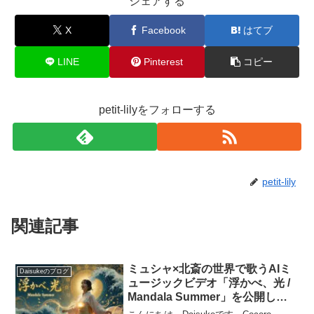
シェアする
X
Facebook
はてブ
LINE
Pinterest
コピー
petit-lilyをフォローする
petit-lily
関連記事
ミュシャ×北斎の世界で歌うAIミ
Daisukeのブログ
ュージックビデオ「浮かべ、光 /
Mandala Summer」を公開しま
した🌊