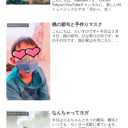
こんにちは、Daisukeです。Cocoro
TokyoのYouTubeチャンネルに、新しいAI
ミュージックビデオ「浮かべ、光 /
Mandala Summer」を公開しました。ど
んな作品?アール・ヌーヴォーの画家ミュ
シャと、浮世絵の葛飾北...
桃の節句と手作りマスク
Daisukeのブログ
こんにちは、だいすけです⭐︎ 今日は３月
３日、桃の節句、ひな祭りの日です。女
の子の日です。我が家は今月に入り、３
連続で記念日が続いています。毎月１日
が結婚記念日の毎月の記念日で、３月２
日が、付き合いだしてから数えて、ゾロ
目記念日で、そして今...
なんちゃってヨガ
Daisukeのブログ
今日はりえちゃんと久々の横浜。横浜と
いっても、センター北駅に来ています。