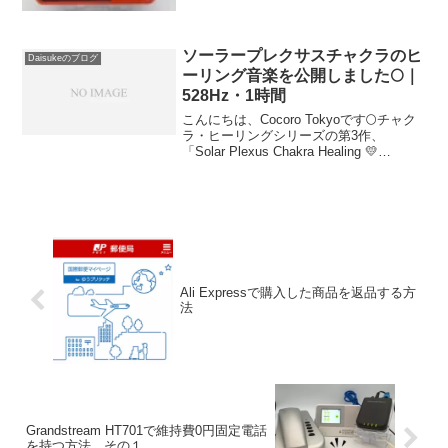
ソーラープレクサスチャクラのヒ
Daisukeのブログ
ーリング音楽を公開しました🌕｜
528Hz・1時間
こんにちは、Cocoro Tokyoです🌕チャク
ラ・ヒーリングシリーズの第3作、
「Solar Plexus Chakra Healing 💛
528Hz・1時間の瞑想アンビエント」を
YouTubeで公開しました。ソーラープレ
クサスチャクラと...
Ali Expressで購入した商品を返品する方
法
Grandstream HT701で維持費0円固定電話
を持つ方法 その１