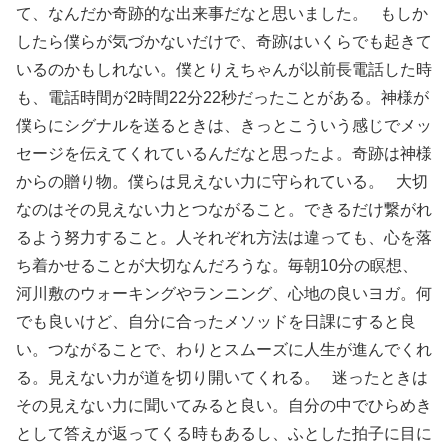
て、なんだか奇跡的な出来事だなと思いました。 もしか
したら僕らが気づかないだけで、奇跡はいくらでも起きて
いるのかもしれない。僕とりえちゃんが以前長電話した時
も、電話時間が2時間22分22秒だったことがある。神様が
僕らにシグナルを送るときは、きっとこういう感じでメッ
セージを伝えてくれているんだなと思ったよ。奇跡は神様
からの贈り物。僕らは見えない力に守られている。 大切
なのはその見えない力とつながること。できるだけ繋がれ
るよう努力すること。人それぞれ方法は違っても、心を落
ち着かせることが大切なんだろうな。毎朝10分の瞑想、
河川敷のウォーキングやランニング、心地の良いヨガ。何
でも良いけど、自分に合ったメソッドを日課にすると良
い。つながることで、わりとスムーズに人生が進んでくれ
る。見えない力が道を切り開いてくれる。 迷ったときは
その見えない力に聞いてみると良い。自分の中でひらめき
として答えが返ってくる時もあるし、ふとした拍子に目に