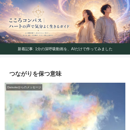
ハートの声で気分よく生きるガイド
こころコンパス｜ハートの声で気分よく生きるガイ
ド
新着記事: 1分の深呼吸動画を、AIだけで作ってみました
つながりを保つ意味
Daisukeからのメッセージ