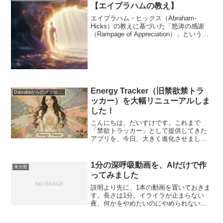
【エイブラハムの教え】
エイブラハム・ヒックス（Abraham-
Hicks）の教えに基づいた「怒涛の感謝
（Rampage of Appreciation）」というプ
ロセスについての説明です。前回からの
続きになります。◆ エイブラハム感謝を
すればするほど、あなたの波...
Energy Tracker（旧禁欲禁トラ
Daisukeからのメッセージ
ッカー）を大幅リニューアルしま
した！
こんにちは、だいすけです。これまで
「禁欲トラッカー」として提供してきた
アプリを、今日、大きく進化させまし
た。新名称は Vital Tracker —— 「禁欲」
だけに特化したツールではなく、男性も
女性も日常のエネルギーを高め、気分よ
1分の深呼吸動画を、AIだけで作
未分類
く生きる...
ってみました
説明より先に、1本の動画を置いておきま
す。長さは1分。イライラが止まらない
夜、何かをやめたいのにやめられない波
が来たときのために作りました。よかっ
たら、いま再生して、画面の声に合わせ