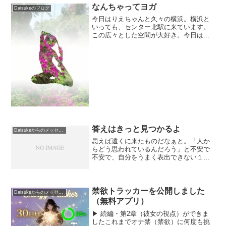
て呼吸してみてください。動画の中でや
なんちゃってヨガ
Daisukeのブログ
っているのは「4-7-...
今日はりえちゃんと久々の横浜。横浜と
いっても、センター北駅に来ています。
この広々とした空間が大好き。今日はバ
イクでここまで来て、りえちゃんと駅ビ
ルにあるカフェでくつろいでいます。バ
イクで４０分ぐらいでいけるので、ちょ
うど良いね。 最近は正...
答えはきっと見つかるよ
Daisukeからのメッセージ
思えば遠くに来たものだなぁと。「人か
らどう思われているんだろう」と不安で
不安で、自分をうまく表出できない１５
歳の自分がいました。それが、年月が何
十年か経ち、もう子供が１５歳の子供を
抱える中年になりました。今を生きるの
が必死で、うまく周りに合...
禁欲トラッカーを公開しました
Daisukeからのメッセージ
（無料アプリ）
▶ 続編・第2章（彼女の視点）ができま
したこれまでオナ禁（禁欲）に何度も挑