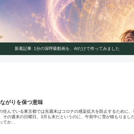
ハートの声で気分よく生きるガイド
ンパス｜ハートの声で気分よく生
新着記事: 1分の深呼吸動画を、AIだけで作ってみました
つながりを保つ意味
の住んでいる東京都では先週末はコロナの感染拡大を防止するために、
。その週末の日曜日、3月も末だというのに、午前中に雪が積もりまし
ってか...